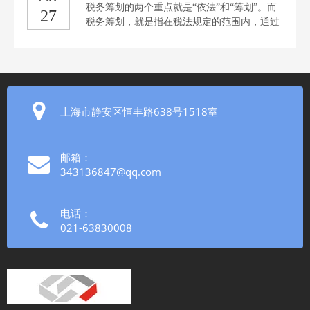
税务筹划的两个重点就是“依法”和“筹划”。而
27
税务筹划，就是指在税法规定的范围内，通过
对经营、投资、理财等活动的事先筹划和安
排，为了尽可能的获得“节税”的税收利益，会
计如何做好税务筹划，为公司带来效益，带动
公司的发展及业务增长，上海税务筹划平台为
您分享会计须必知关于税务筹划知识。须知一
纳税筹划，不要从发票上乱做文章，若是一个
上海市静安区恒丰路638号1518室
筹划方案中你发现无非就是找票，那么你就要
好好琢磨一下这项筹划方案的风险性和可行性
了！须知二纳税筹划，一定不是单纯为了减少
邮箱：
税款为主要目的，如何不让纳税义务从源头上
343136847@qq.com
就出现和发生，才是筹划的根本，因此财务人
员还要从业务源头入手筹划才可以。须知三利
用税收优惠政策来纳税筹划是最基础的筹
电话：
021-63830008