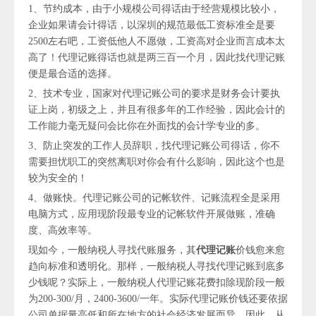
1、节约成本，由于小规模公司得话由于经营规模比较小，
企业如果请会计得话，以深圳的规范最低工资标准全是要
2500左右吧，工资低他人不愿做，工资高对企业而言成本太
高了！代理记账得话也就是两三百一个月，因此找代理记账
便是最合适的选择。
2、技术专业，国家对代理记账公司的要求是财务会计要执
证上岗，初级之上，并且有很多年的工作经验，因此会计的
工作能力毫无疑问会比你在外面找的会计学专业的多。
3、防止突发的工作人员辞职，找代理记账公司得话，你不
需要担忧职工的突然离职对你会有什么影响，因此这个也是
较为安全的！
4、做账快。代理记账公司的记帐软件、记账流程全是采用
电脑方式，应用现阶段最专业的记帐软件开展做账，准确
度、高效率等。
现如今，一般纳税人寻找代账服务，其
代理记账
价钱愈来愈
趋向标准和透明化。那样，一般纳税人寻找代理记账到底多
少钱呢？实际上，一般纳税人代理记账花费扣除现阶段一般
为200-300/月，2400-3600/一年。实际代理记账价钱还要依据
公司单据量高低和所在地方的社会经济发展而异。因此，从