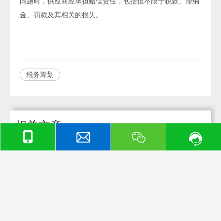
问题时，供应商应承担赔偿责任，包括但不限于税款、滞纳
金、罚款及其相关的损失。
税务筹划
相关文章
上海工商注册条件都有哪些？工商注册代理费用高吗？
上海工商注册代理流程是怎样的？
在上海注册公司流程是怎样的？费用价格高吗？
上海代理记账费用差别这么大？差异在哪里呢？
让专业人士为您分析上海代理记账费用差别
上海注册公司的法律要求和政策是怎样的呢？
你知道在上海注册公司需要准备哪些文件和材料吗？
如何选择合适的注册公司名称，确保不违反商标和法律规定？
公司注册后的经营地址和场地选择考虑因素
在上海注册公司的流程和步骤是怎样的呢？