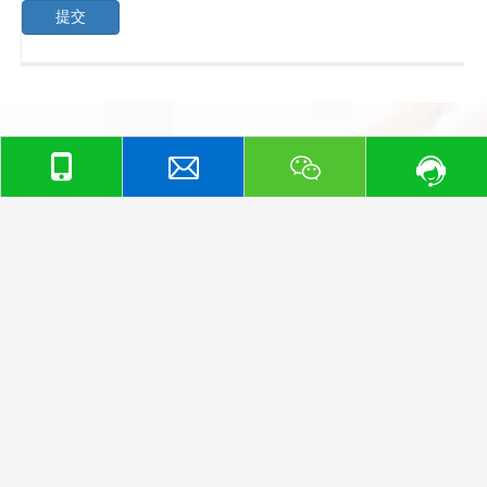
从而首次确立了我国代理记账业务的法律地位。上海注册公
提交
司住所使用证明材料若是租的某个公司名下的写字楼，需要
该公司加盖公章的房产证复印件，该公司营业执照复印件，
双方签字盖章的租赁合同，还有租金发票。因此，对于刚刚
成立、经验不足的小企业来说，选择代理记账进行财务委托
不失为一个明智选择。
那么，企业选择成为小规模纳税人究竟有哪些优点呢？
代理记账来告诉你：一般而言，小规模纳税人相较于一般纳
税人来说，其账务处理会较为简便。而且对于个别小规模纳
税人来说，其还可以采用查定征收和定期定额征收的方式来
进行纳税申报。另外，小规模纳税人报税还可以按季度来进
行。因而，其进行记账报税所需花费的人力、物力较少。而
且，近年来国家在针对小规模纳税人纳税方面还出台了相关
的优惠以及鼓励政策，从而增加了小规模纳税人的经营福
利。所以，企业在刚刚创立之初，完全可以选择小规模这一
品质保障
增值税纳税人类型。
15年以上财税经验积累
国内IDG投资互联网财税企业