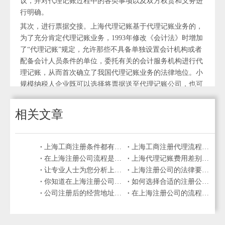
议，并对代理记账过程中的各类事项以及双方权责和义务进
行明确。
其次，进行票据交接。上海代理记账基于代理记账业务的，
为了充分肯定代理记账业务，1993年修改《会计法》时增加
了“代理记账”规定，允许那些不具备单独设置会计机构或者
配备会计人员条件的单位，委托有关的会计服务机构进行代
理记账，从而首次确立了我国代理记账业务的法律地位。小
规模纳税人企业既可以选择将票据送至代理记账公司，也可
以要求代理记账机构专职财务人员上门取票。一般情况下，
企业需要交接的票据和材料主要有：涉及公司的费用发票
相关文章
(即现金单据)、银行单据、收入购进单据、发票、报表公章
等。随后，代理记账专职财务人员在接收到企业提供的各类
票据和凭证后，会对其进行初步审核和整理，并在此基础上
上海工商注册条件都有哪些？工商注册代理费用高吗？
上海工商注册代理流程是怎样的？
编制记账凭证，从而为企业做账打好前提基础。另外，财务
在上海注册公司流程是怎样的？费用价格高吗？
上海代理记账费用差别这么大？差异在哪里呢？
人员如若在该步骤发现企业票据存在问题，也会在第一时间
让专业人士为您分析上海代理记账费用差别
上海注册公司的法律要求和政策是怎样的呢？
与企业负责人进行沟通。
你知道在上海注册公司需要准备哪些文件和材料吗？
如何选择合适的注册公司名称，确保不违反商标和法律规定？
公司注册后的经营地址和场地选择考虑因素
在上海注册公司的流程和步骤是怎样的呢？