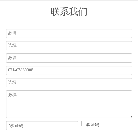
联系我们
再次，记账报税。完成上述操作后，代理记账的财会服务人
员便开始依据小规模纳税人企业提供的发票、银行单据、工
资表等会计材料为企业进行做账，并在此基础上编制财务报
表及纳税申报表，进而按时、及时帮助企业完成纳税申报和
税款缴纳。通常，代理记账财务人员在为企业进行报税之
前，都会在每个月尾向公司确定应缴纳的税金，以确保企业
能够准确掌握自身的财务、税务状况。
此外，除上述服务内容外，代理记账机构在为小规模纳税人
提供代理记账服务期间，还能够为企业提供相关工商、财税
咨询服务。上海代理记账基于代理记账业务的，为了充分肯
定代理记账业务，1993年修改《会计法》时增加了“代理记
账”规定，允许那些不具备单独设置会计机构或者配备会计
人员条件的单位，委托有关的会计服务机构进行代理记账，