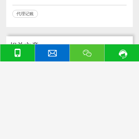
代理记账
相关文章
上海工商注册条件都有哪些？工商注册代理费用高吗？
上海工商注册代理流程是怎样的？
在上海注册公司流程是怎样的？费用价格高吗？
上海代理记账费用差别这么大？差异在哪里呢？
让专业人士为您分析上海代理记账费用差别
上海注册公司的法律要求和政策是怎样的呢？
你知道在上海注册公司需要准备哪些文件和材料吗？
如何选择合适的注册公司名称，确保不违反商标和法律规定？
公司注册后的经营地址和场地选择考虑因素
在上海注册公司的流程和步骤是怎样的呢？
联系我们